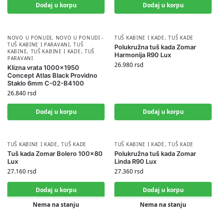
Dodaj u korpu
Dodaj u korpu
NOVO U PONUDI
,
NOVO U PONUDI -
TUŠ KABINE I KADE
,
TUŠ KADE
TUŠ KABINE I PARAVANI
,
TUŠ
Polukružna tuš kada Zomar
KABINE
,
TUŠ KABINE I KADE
,
TUŠ
Harmonija R90 Lux
PARAVANI
26.980
rsd
Klizna vrata 1000×1950
Concept Atlas Black Providno
Staklo 6mm C-02-B4100
26.840
rsd
Dodaj u korpu
Dodaj u korpu
TUŠ KABINE I KADE
,
TUŠ KADE
TUŠ KABINE I KADE
,
TUŠ KADE
Tuš kada Zomar Bolero 100×80
Polukružna tuš kada Zomar
Lux
Linda R90 Lux
27.160
rsd
27.360
rsd
Dodaj u korpu
Dodaj u korpu
Nema na stanju
Nema na stanju