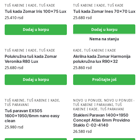
TUŠ KABINE I KADE
,
TUŠ KADE
TUŠ KABINE I KADE
,
TUŠ KADE
Tuš kada Zomar Iris 100×75 Lux
Tuš kada Zomar Ines 70×70 Lux
25.410
rsd
25.680
rsd
Dodaj u korpu
Dodaj u korpu
Nema na stanju
TUŠ KABINE I KADE
,
TUŠ KADE
KADE
,
TUŠ KABINE I KADE
Polukružna tuš kada Zomar
Akrilna kada Zomar Harmonija
Veronika R80 Lux
polukružna lux R90x32
25.680
rsd
25.860
rsd
Dodaj u korpu
Pročitajte još
TUŠ KABINE
,
TUŠ KABINE I KADE
,
NOVO U PONUDI
,
NOVO U PONUDI -
TUŠ PARAVANI
TUŠ KABINE I PARAVANI
,
TUŠ
KABINE I KADE
,
TUŠ PARAVANI
Tuš paravan EX505
Stakleni Paravan 1400×1950
1600×1950/6mm nano easy
Concept Atlas 6mm Providno
clean
Staklo C-02-4140
25.980
rsd
26.580
rsd