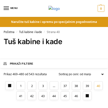
MENU
0
Naručite tuš kabine i opremu po specijalnim pogodnostima
Početna
Tuš kabine i kade
Strana 40
/
/
Tuš kabine i kade
PRIKAŽI FILTERE
Prikaz 469–480 od 543 rezultata
1
2
3
…
37
38
39
40
41
42
43
44
45
46