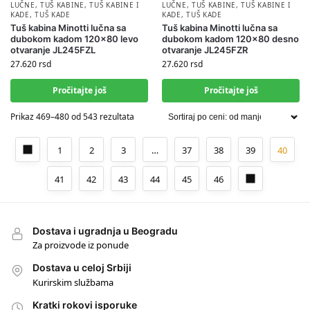
LUČNE
,
TUŠ KABINE
,
TUŠ KABINE I
LUČNE
,
TUŠ KABINE
,
TUŠ KABINE I
KADE
,
TUŠ KADE
KADE
,
TUŠ KADE
Tuš kabina Minotti lučna sa
Tuš kabina Minotti lučna sa
dubokom kadom 120×80 levo
dubokom kadom 120×80 desno
otvaranje JL245FZL
otvaranje JL245FZR
27.620
rsd
27.620
rsd
Pročitajte još
Pročitajte još
Prikaz 469–480 od 543 rezultata
1
2
3
…
37
38
39
40
41
42
43
44
45
46
Dostava i ugradnja u Beogradu
Za proizvode iz ponude
Dostava u celoj Srbiji
Kurirskim službama
Kratki rokovi isporuke