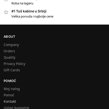
Roba na lageru
#1 Tuš kabine u Srbiji
#1
Velika ponuda i najbolje cene
ABOUT
Company
Orders
Quality
Privacy Policy
Gift Cards
POMOĆ
Moj nalog
Pomoć
Kontakt
Uslovi kupovine