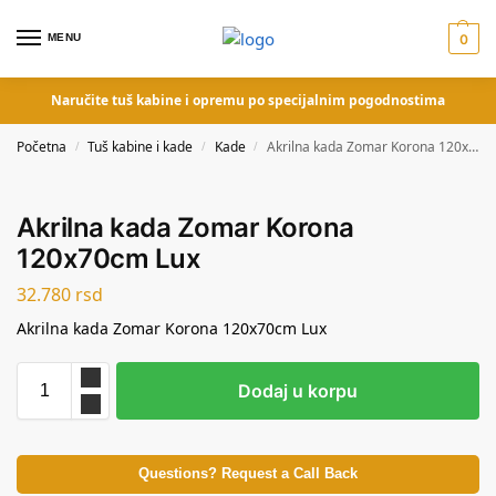
MENU
0
Naručite tuš kabine i opremu po specijalnim pogodnostima
Početna
Tuš kabine i kade
Kade
Akrilna kada Zomar Korona 120x70cm Lux
/
/
/
Akrilna kada Zomar Korona
120x70cm Lux
32.780
rsd
Akrilna kada Zomar Korona 120x70cm Lux
Dodaj u korpu
Questions? Request a Call Back