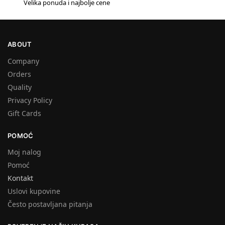
#1
Velika ponuda i najbolje cene
ABOUT
Company
Orders
Quality
Privacy Policy
Gift Cards
POMOĆ
Moj nalog
Pomoć
Kontakt
Uslovi kupovine
Često postavljana pitanja