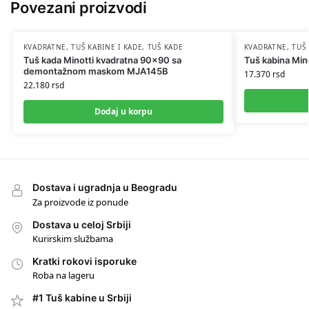
Povezani proizvodi
KVADRATNE
,
TUŠ KABINE I KADE
,
TUŠ KADE
KVADRATNE
,
TUŠ
Tuš kada Minotti kvadratna 90×90 sa
Tuš kabina Min
demontažnom maskom MJA145B
17.370
rsd
22.180
rsd
Dodaj u korpu
Dostava i ugradnja u Beogradu
Za proizvode iz ponude
Dostava u celoj Srbiji
Kurirskim službama
Kratki rokovi isporuke
Roba na lageru
#1 Tuš kabine u Srbiji