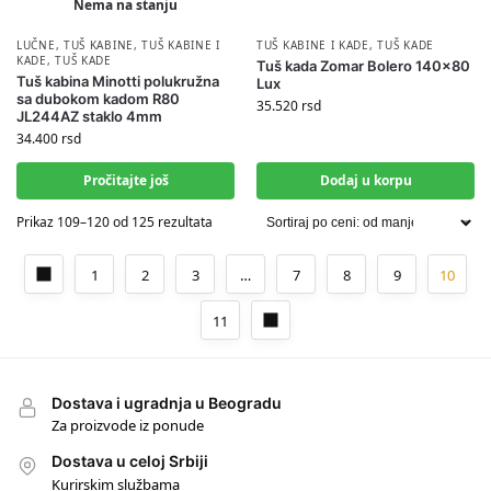
Nema na stanju
LUČNE
,
TUŠ KABINE
,
TUŠ KABINE I
TUŠ KABINE I KADE
,
TUŠ KADE
KADE
,
TUŠ KADE
Tuš kada Zomar Bolero 140×80
Tuš kabina Minotti polukružna
Lux
sa dubokom kadom R80
35.520
rsd
JL244AZ staklo 4mm
34.400
rsd
Pročitajte još
Dodaj u korpu
Prikaz 109–120 od 125 rezultata
1
2
3
…
7
8
9
10
11
Dostava i ugradnja u Beogradu
Za proizvode iz ponude
Dostava u celoj Srbiji
Kurirskim službama