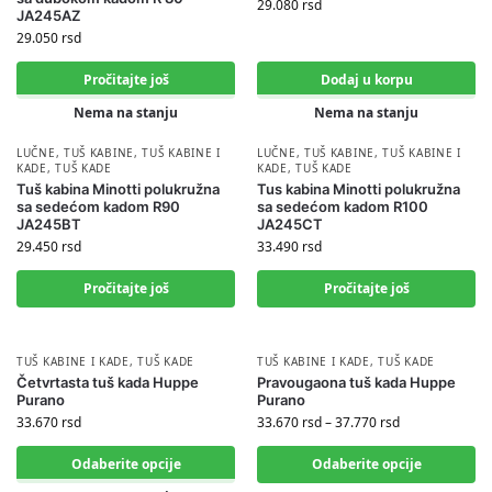
29.080
rsd
JA245AZ
29.050
rsd
Pročitajte još
Dodaj u korpu
Nema na stanju
Nema na stanju
LUČNE
,
TUŠ KABINE
,
TUŠ KABINE I
LUČNE
,
TUŠ KABINE
,
TUŠ KABINE I
KADE
,
TUŠ KADE
KADE
,
TUŠ KADE
Tuš kabina Minotti polukružna
Tus kabina Minotti polukružna
sa sedećom kadom R90
sa sedećom kadom R100
JA245BT
JA245CT
29.450
rsd
33.490
rsd
Pročitajte još
Pročitajte još
TUŠ KABINE I KADE
,
TUŠ KADE
TUŠ KABINE I KADE
,
TUŠ KADE
Četvrtasta tuš kada Huppe
Pravougaona tuš kada Huppe
Purano
Purano
33.670
rsd
33.670
rsd
–
37.770
rsd
Odaberite opcije
Odaberite opcije