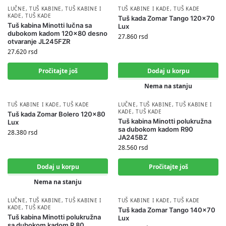
LUČNE
,
TUŠ KABINE
,
TUŠ KABINE I
TUŠ KABINE I KADE
,
TUŠ KADE
KADE
,
TUŠ KADE
Tuš kada Zomar Tango 120×70
Tuš kabina Minotti lučna sa
Lux
dubokom kadom 120×80 desno
27.860
rsd
otvaranje JL245FZR
27.620
rsd
Pročitajte još
Dodaj u korpu
Nema na stanju
TUŠ KABINE I KADE
,
TUŠ KADE
LUČNE
,
TUŠ KABINE
,
TUŠ KABINE I
KADE
,
TUŠ KADE
Tuš kada Zomar Bolero 120×80
Tuš kabina Minotti polukružna
Lux
sa dubokom kadom R90
28.380
rsd
JA245BZ
28.560
rsd
Dodaj u korpu
Pročitajte još
Nema na stanju
LUČNE
,
TUŠ KABINE
,
TUŠ KABINE I
TUŠ KABINE I KADE
,
TUŠ KADE
KADE
,
TUŠ KADE
Tuš kada Zomar Tango 140×70
Tuš kabina Minotti polukružna
Lux
sa dubokom kadom R 80