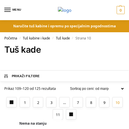
MENU
0
Naručite tuš kabine i opremu po specijalnim pogodnostima
Početna
Tuš kabine i kade
Tuš kade
Strana 10
/
/
/
Tuš kade
PRIKAŽI FILTERE
Prikaz 109–120 od 125 rezultata
1
2
3
…
7
8
9
10
11
Nema na stanju