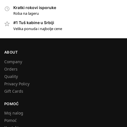
Kratki rokovi isporuke
Roba na lageru
#1 Tuš kabine u Srbiji
#1
Velika ponuda i najbolje cene
ABOUT
Company
Orders
Quality
Privacy Policy
Gift Cards
POMOĆ
Moj nalog
Pomoć