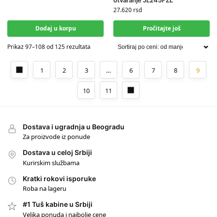
otvaranje JL245FZL
27.620
rsd
Dodaj u korpu
Pročitajte još
Prikaz 97–108 od 125 rezultata
1
2
3
…
6
7
8
9
10
11
Dostava i ugradnja u Beogradu
Za proizvode iz ponude
Dostava u celoj Srbiji
Kurirskim službama
Kratki rokovi isporuke
Roba na lageru
#1 Tuš kabine u Srbiji
Velika ponuda i najbolje cene