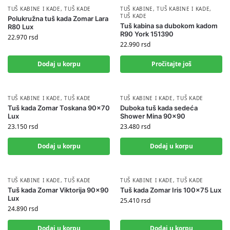
TUŠ KABINE I KADE
,
TUŠ KADE
TUŠ KABINE
,
TUŠ KABINE I KADE
,
TUŠ KADE
Polukružna tuš kada Zomar Lara
Tuš kabina sa dubokom kadom
R80 Lux
R90 York 151390
22.970
rsd
22.990
rsd
Dodaj u korpu
Pročitajte još
TUŠ KABINE I KADE
,
TUŠ KADE
TUŠ KABINE I KADE
,
TUŠ KADE
Tuš kada Zomar Toskana 90×70
Duboka tuš kada sedeća
Lux
Shower Mina 90×90
23.150
rsd
23.480
rsd
Dodaj u korpu
Dodaj u korpu
TUŠ KABINE I KADE
,
TUŠ KADE
TUŠ KABINE I KADE
,
TUŠ KADE
Tuš kada Zomar Viktorija 90×90
Tuš kada Zomar Iris 100×75 Lux
Lux
25.410
rsd
24.890
rsd
Dodaj u korpu
Dodaj u korpu