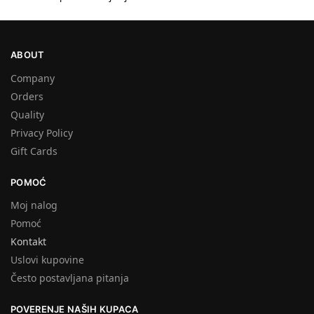
#1
ABOUT
Company
Orders
Quality
Privacy Policy
Gift Cards
POMOĆ
Moj nalog
Pomoć
Kontakt
Uslovi kupovine
Često postavljana pitanja
POVERENJE NAŠIH KUPACA