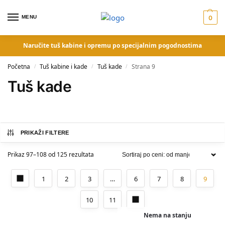
MENU
0
Naručite tuš kabine i opremu po specijalnim pogodnostima
Početna
Tuš kabine i kade
Tuš kade
Strana 9
/
/
/
Tuš kade
PRIKAŽI FILTERE
Prikaz 97–108 od 125 rezultata
1
2
3
…
6
7
8
9
10
11
Nema na stanju