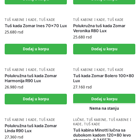
TUŠ KABINE I KADE
,
TUŠ KADE
TUŠ KABINE I KADE
,
TUŠ KADE
Tuš kada Zomar Ines 70×70 Lux
Polukružna tuš kada Zomar
Veronika R80 Lux
25.680
rsd
25.680
rsd
Dodaj u korpu
Dodaj u korpu
TUŠ KABINE I KADE
,
TUŠ KADE
TUŠ KABINE I KADE
,
TUŠ KADE
Polukružna tuš kada Zomar
Tuš kada Zomar Bolero 100×80
Harmonija R90 Lux
Lux
26.980
rsd
27.160
rsd
Dodaj u korpu
Dodaj u korpu
Nema na stanju
TUŠ KABINE I KADE
,
TUŠ KADE
LUČNE
,
TUŠ KABINE
,
TUŠ KABINE I
KADE
,
TUŠ KADE
Polukružna tuš kada Zomar
Tuš kabina Minotti lučna sa
Linda R90 Lux
dubokom kadom 120×80 levo
27.360
rsd