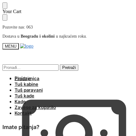
Skip
Skip
Your Cart
to
to
navigation
content
Pozovite nas: 063
Dostava u
Beogradu i okolini
u najkraćem roku.
MENU
Pretraga
Pretraga
Pretraži
Pretraži
za:
za:
Plaćanje
Prodavnica
Tuš kabine
Tuš paravani
Tuš kade
Kade
Zavese za kupatilo
Kontakt
Imate pitanja?