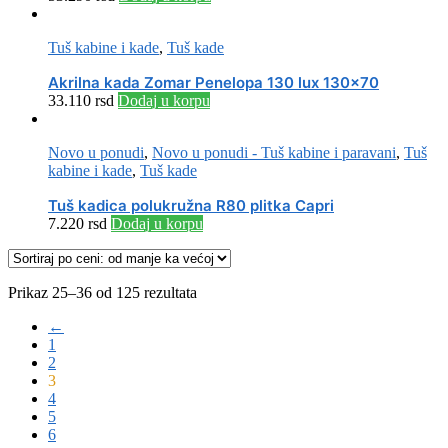
Tuš kabine i kade
,
Tuš kade
Akrilna kada Zomar Penelopa 130 lux 130×70
33.110
rsd
Dodaj u korpu
Novo u ponudi
,
Novo u ponudi - Tuš kabine i paravani
,
Tuš
kabine i kade
,
Tuš kade
Tuš kadica polukružna R80 plitka Capri
7.220
rsd
Dodaj u korpu
Sorted
Prikaz 25–36 od 125 rezultata
by
←
price:
1
low
2
to
3
high
4
5
6