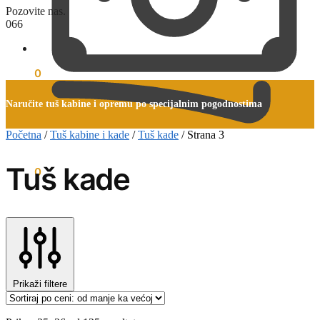
Pozovite nas.
066
0
rsd
0
Naručite tuš kabine i opremu po specijalnim pogodnostima
Početna
/
Tuš kabine i kade
/
Tuš kade
/
Strana 3
Tuš kade
0
rsd
0
Prikaži filtere