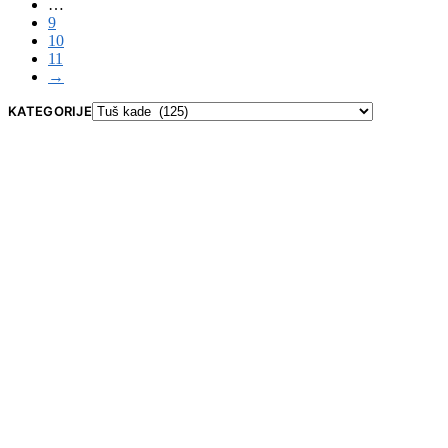
…
9
10
11
→
KATEGORIJE