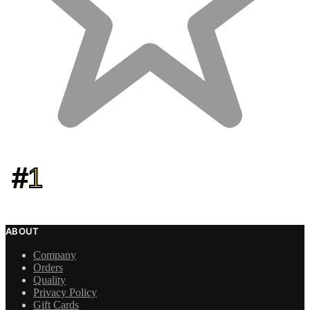
#1
ABOUT
Company
Orders
Quality
Privacy Policy
Gift Cards