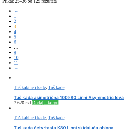
Sorted
Prikaz 25–36 od 125 rezultata
by
←
price:
1
low
2
to
3
high
4
5
6
…
9
10
11
→
Tuš kabine i kade
,
Tuš kade
Tuš kada asimetrična 100×80 Linni Asymmetric leva
7.620
rsd
Dodaj u korpu
Tuš kabine i kade
,
Tuš kade
Tuš kada četvrtasta K80 Linni skidajuća obloga